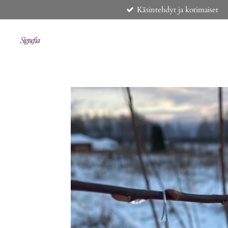
Käsintehdyt ja kotimaiset
Siirry
pääsisältöön