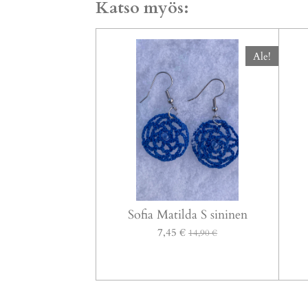
Katso myös:
Ale!
Sofia Matilda S sininen
7,45 €
14,90 €