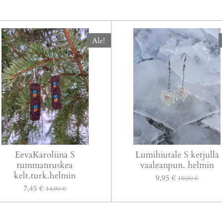
Ale!
EevaKaroliina S
Lumihiutale S ketjulla
tummanruskea
vaaleanpun. helmin
kelt.turk.helmin
9,95 €
19,90 €
7,45 €
14,90 €