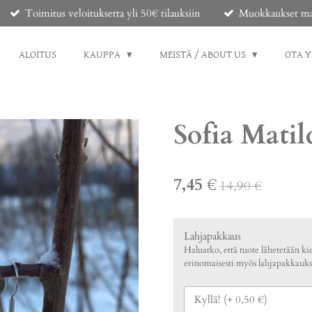
Toimitus veloituksetta yli 50€ tilauksiin
Muokkaukset mahd
ALOITUS
KAUPPA
MEISTÄ / ABOUT US
OTA 
Sofia Matil
7,45 €
14,90 €
Lahjapakkaus
Haluatko, että tuote lähetetään kie
erinomaisesti myös lahjapakkauks