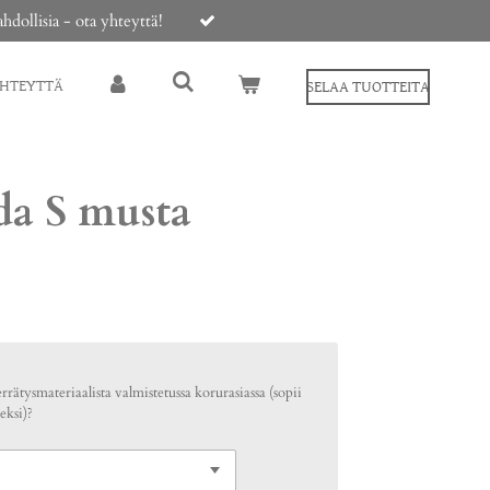
ollisia - ota yhteyttä!
YHTEYTTÄ
SELAA TUOTTEITA
da S musta
rrätysmateriaalista valmistetussa korurasiassa (sopii
eksi)?