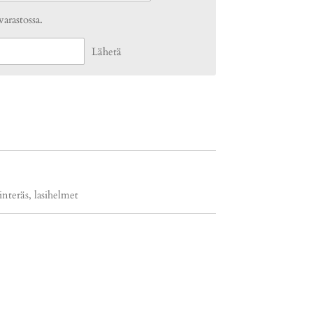
varastossa.
Lähetä
interäs, lasihelmet