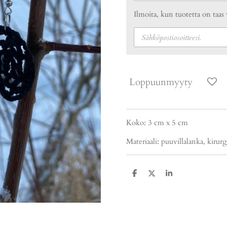
Ilmoita, kun tuotetta on taas 
Loppuunmyyty
Koko: 3 cm x 5 cm
Materiaali: puuvillalanka, kirurg
J
J
J
a
a
a
a
a
a