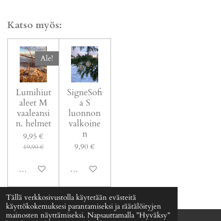
a
a
a
a
Katso myös:
Ale!
Lumihiut
SigneSofi
aleet M
a S
vaaleansi
luonnon
n. helmet
valkoine
n
9,95 €
9,90 €
19,90 €
Katso lisätiedot
Katso lisätiedot
Tällä verkkosivustolla käytetään evästeitä
käyttökokemuksesi parantamiseksi ja räätälöityjen
mainosten näyttämiseksi. Napsauttamalla ”Hyväksy”