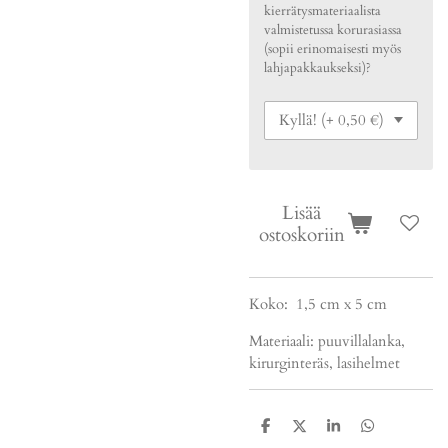
kierrätysmateriaalista
valmistetussa korurasiassa
(sopii erinomaisesti myös
lahjapakkaukseksi)?
Lisää
ostoskoriin
Koko: 1,5 cm x 5 cm
Materiaali: puuvillalanka,
kirurginteräs, lasihelmet
J
J
J
J
a
a
a
a