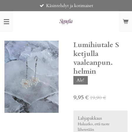
Käsintehdyt ja kotimaiset
Siirry
pääsisältöön
Lumihiutale S
ketjulla
vaaleanpun.
helmin
Ale!
9,95 €
19,90 €
Lahjapakkaus
Haluatko, että tuote
lähetetään