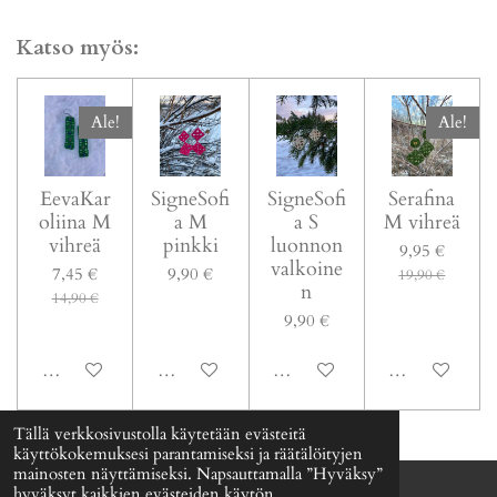
a
a
a
a
Katso myös:
Ale!
Ale!
EevaKar
SigneSofi
SigneSofi
Serafina
oliina M
a M
a S
M vihreä
vihreä
pinkki
luonnon
9,95 €
valkoine
7,45 €
9,90 €
19,90 €
n
14,90 €
9,90 €
Katso lisätiedot
Katso lisätiedot
Katso lisätiedot
Katso lisätiedot
Tällä verkkosivustolla käytetään evästeitä
käyttökokemuksesi parantamiseksi ja räätälöityjen
mainosten näyttämiseksi. Napsauttamalla ”Hyväksy”
hyväksyt kaikkien evästeiden käytön.