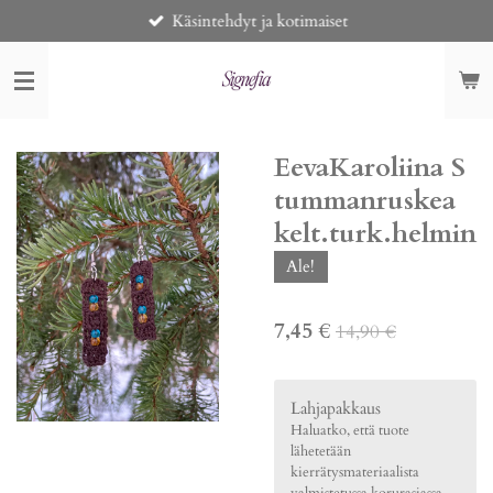
Käsintehdyt ja kotimaiset
Siirry
pääsisältöön
EevaKaroliina S
tummanruskea
kelt.turk.helmin
Ale!
7,45 €
14,90 €
Lahjapakkaus
Haluatko, että tuote
lähetetään
kierrätysmateriaalista