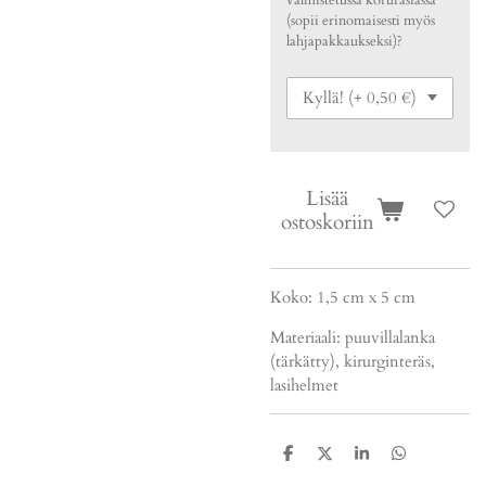
valmistetussa korurasiassa
(sopii erinomaisesti myös
lahjapakkaukseksi)?
Lisää
ostoskoriin
Koko: 1,5 cm x 5 cm
Materiaali: puuvillalanka
(tärkätty), kirurginteräs,
lasihelmet
J
J
J
J
a
a
a
a