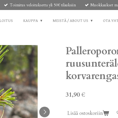
Toimitus veloituksetta yli 50€ tilauksiin
Muokkaukset mahd
LOITUS
KAUPPA
MEISTÄ / ABOUT US
OTA YH
Palleroporo
ruusunteräl
korvarenga
31,90 €
Lisää ostoskoriin