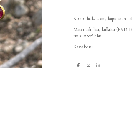
Koko: halk. 2 cm, kapussien ha
Materiaali: lasi, kullattu (PVD 
ruusunterälehti
Kasvikoru
J
J
J
a
a
a
a
a
a