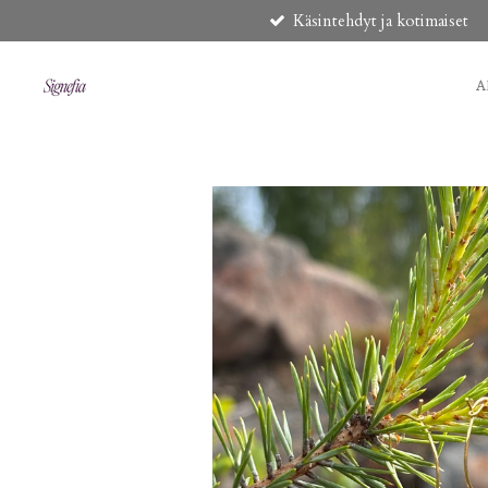
Käsintehdyt ja kotimaiset
Siirry
pääsisältöön
A