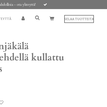
ollisia - ota yhteyttä!
TEYTTÄ
SELAA TUOTTEITA
njäkälä
ehdellä kullattu
s