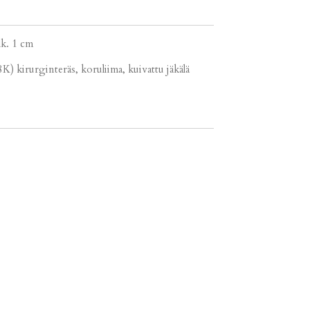
lk. 1 cm
18K) kirurginteräs, koruliima, kuivattu jäkälä