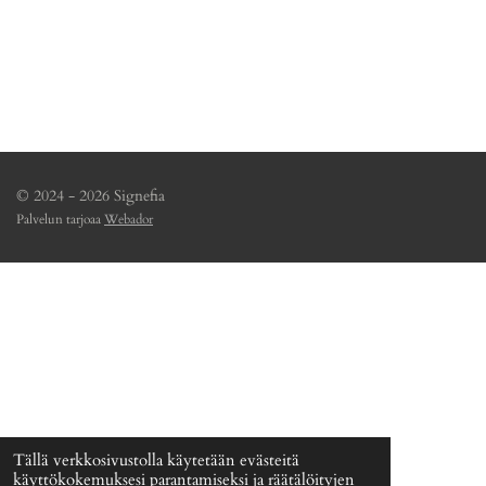
a
a
a
a
© 2024 - 2026 Signefia
Palvelun tarjoaa
Webador
Tällä verkkosivustolla käytetään evästeitä
käyttökokemuksesi parantamiseksi ja räätälöityjen