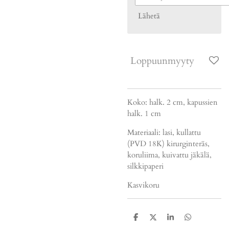
Lähetä
Loppuunmyyty
Koko: halk. 2 cm, kapussien
halk. 1 cm
Materiaali: lasi, kullattu
(PVD 18K) kirurginteräs,
koruliima, kuivattu jäkälä,
silkkipaperi
Kasvikoru
J
J
J
J
a
a
a
a