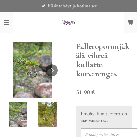
Käsintehdyt ja kotimaiset
Siirry
pääsisältöön
Palleroporonjäk
älä vihreä
kullattu
korvarengas
31,90 €
Ilmoita, kun tuotetta on
taas varastossa.