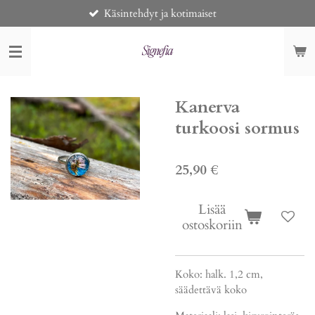
Käsintehdyt ja kotimaiset
Siirry
pääsisältöön
Kanerva
turkoosi sormus
25,90 €
Lisää
ostoskoriin
Koko: halk. 1,2 cm,
säädettävä koko