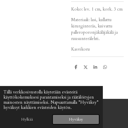
Koko: lev. 1 cm, kork. 3 cm
Materiaali: lasi, kullattu
kirurginteräs, kuivattu
palleroporonjäkäläjäkälä ja
ruusunterälehti.
Kasvikoru
J
J
J
J
a
a
a
a
a
a
a
a
Tällä verkkosivustolla käytetään evästeitä
käyttökokemuksesi parantamiseksi ja räätälöityjen
mainosten näyttämiseksi. Napsauttamalla ”Hyväksy”
hyväksyt kaikkien evästeiden käytön.
© 2024 - 2026 Signefia
Palvelun tarjoaa
Webador
Hylkää
Hyväksy