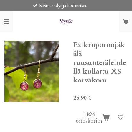
Käsintehdyt ja kotimaiset
Siirry
pääsisältöön
Palleroporonjäk
älä
ruusunterälehde
llä kullattu XS
korvakoru
25,90 €
Lisää
ostoskoriin