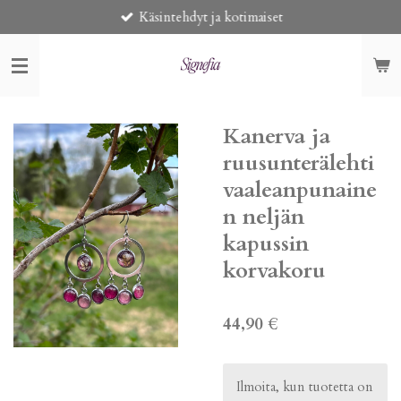
Käsintehdyt ja kotimaiset
Siirry
pääsisältöön
Kanerva ja
ruusunterälehti
vaaleanpunaine
n neljän
kapussin
korvakoru
44,90 €
Ilmoita, kun tuotetta on