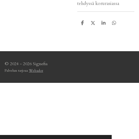
tehdyssä korurasiassa
J
J
J
J
a
a
a
a
a
a
a
a
© 2024 - 2026 Signefia
Palvelun tarjoaa
Webador