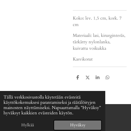
Koko: lev. 1,5 cm, kork. 7
cm
Materiaali: lasi, kirurginteräs,
tärkätty nylonlanka,
kuivattu voikukka
Kasvikorut
J
J
J
J
a
a
a
a
a
a
a
a
Tällä verkkosivustolla käytetään evästeitä
käyttökokemuksesi parantamiseksi ja räätälöityjen
mainosten näyttämiseksi. Napsauttamalla ”Hyväksy”
hyväksyt kaikkien evästeiden käytön.
© 2024 - 2026 Signefia
Palvelun tarjoaa
Webador
Hylkää
Hyväksy