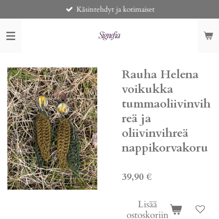
Käsintehdyt ja kotimaiset
Siirry
pääsisältöön
Rauha Helena
voikukka
tummaoliivinvih
reä ja
oliivinvihreä
nappikorvakoru
39,90 €
Lisää
ostoskoriin