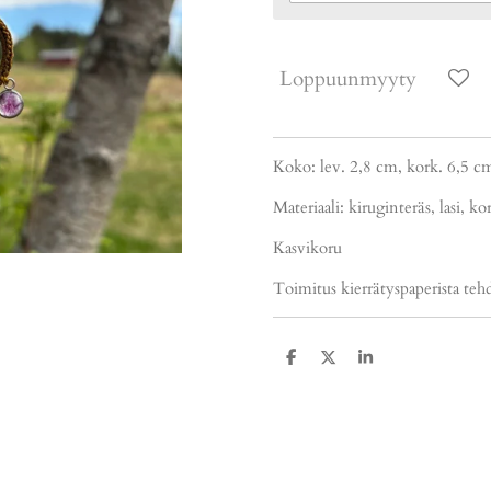
Loppuunmyyty
Koko: lev. 2,8 cm, kork. 6,5 c
Materiaali: kiruginteräs, lasi, k
Kasvikoru
Toimitus kierrätyspaperista tehd
J
J
J
a
a
a
a
a
a