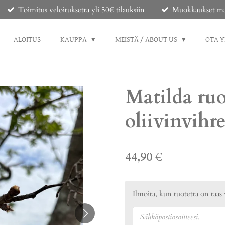
Toimitus veloituksetta yli 50€ tilauksiin
Muokkaukset mahd
ALOITUS
KAUPPA
MEISTÄ / ABOUT US
OTA 
Matilda ruo
oliivinvihr
44,90 €
Ilmoita, kun tuotetta on taas 