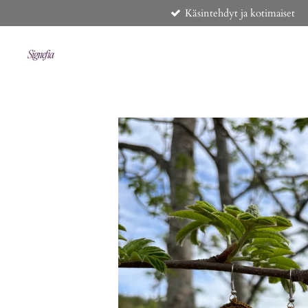
Käsintehdyt ja kotimaiset
Siirry
pääsisältöön