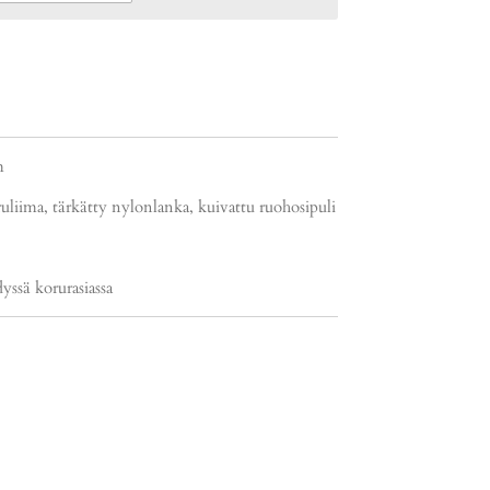
m
oruliima, tärkätty nylonlanka, kuivattu ruohosipuli
yssä korurasiassa