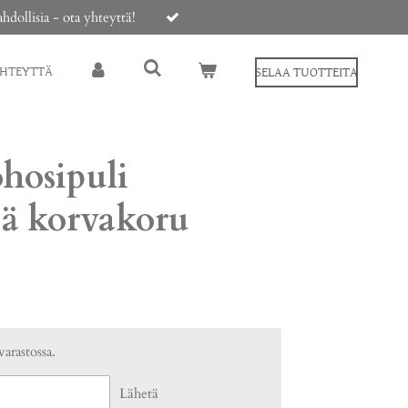
ollisia - ota yhteyttä!
YHTEYTTÄ
SELAA TUOTTEITA
hosipuli
eä korvakoru
varastossa.
Lähetä