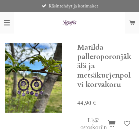
Käsintehdyt ja kotimaiset
Siirry
pääsisältöön
Matilda
palleroporonjäk
älä ja
metsäkurjenpol
vi korvakoru
44,90 €
Lisää
ostoskoriin