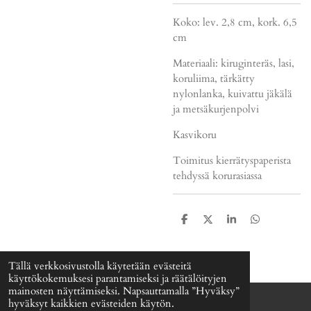
Koko: lev. 2,8 cm, kork. 6,5
cm
Materiaali: kiruginteräs, lasi,
koruliima, tärkätty
nylonlanka, kuivattu jäkälä
ja metsäkurjenpolvi
Kasvikoru
Toimitus kierrätyspaperista
tehdyssä korurasiassa
J
J
J
J
a
a
a
a
a
a
a
a
Tällä verkkosivustolla käytetään evästeitä
käyttökokemuksesi parantamiseksi ja räätälöityjen
mainosten näyttämiseksi. Napsauttamalla ”Hyväksy”
hyväksyt kaikkien evästeiden käytön.
© 2024 - 2026 Signefia