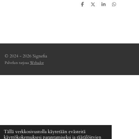
J
J
J
J
a
a
a
a
a
a
a
a
© 2024 - 2026 Signefia
Palvelun tarjoaa
Webador
Tällä verkkosivustolla käytetään evästeitä
käyttökokemuksesi parantamiseksi ja räätälöityjen