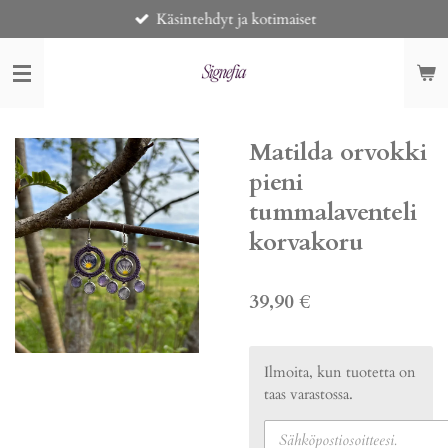
Käsintehdyt ja kotimaiset
Siirry
pääsisältöön
Matilda orvokki
pieni
tummalaventeli
korvakoru
39,90 €
Ilmoita, kun tuotetta on
taas varastossa.