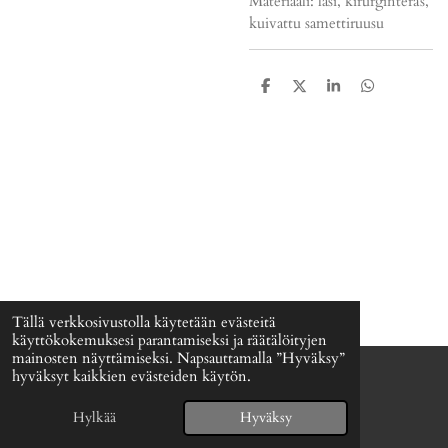
Materiaali: lasi, kirurginteräs,
kuivattu samettiruusu
J
J
J
J
a
a
a
a
a
a
a
a
Tällä verkkosivustolla käytetään evästeitä
käyttökokemuksesi parantamiseksi ja räätälöityjen
mainosten näyttämiseksi. Napsauttamalla ”Hyväksy”
hyväksyt kaikkien evästeiden käytön.
© 2024 - 2026 Signefia
Palvelun tarjoaa
Webador
Hylkää
Hyväksy