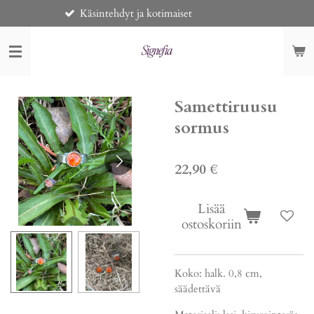
äsintehdyt ja kotimaiset
Toimitus 
Siirry
pääsisältöön
Samettiruusu
sormus
22,90 €
Lisää
ostoskoriin
Koko: halk. 0,8 cm,
säädettävä