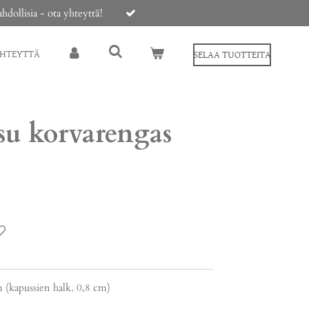
ollisia - ota yhteyttä!
YHTEYTTÄ
SELAA TUOTTEITA
su korvarengas
 (kapussien halk. 0,8 cm)