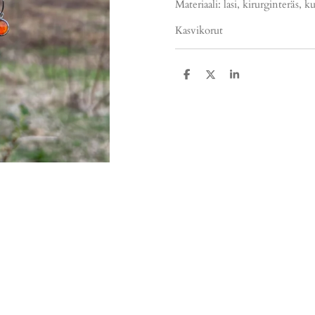
Materiaali: lasi, kirurginteräs, 
Kasvikorut
J
J
J
a
a
a
a
a
a