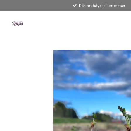
Käsintehdyt ja kotimaiset
Siirry
pääsisältöön