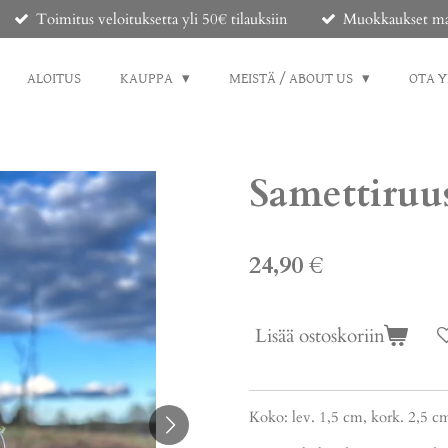
Toimitus veloituksetta yli 50€ tilauksiin
Muokkaukset mahd
ALOITUS
KAUPPA
MEISTÄ / ABOUT US
OTA 
Samettiruu
24,90 €
Lisää ostoskoriin
Koko: lev. 1,5 cm, kork. 2,5 cm