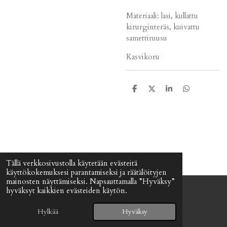
Materiaali: lasi, kullattu
kirurginteräs, kuivattu
samettiruusu
Kasvikoru
J
J
J
J
a
a
a
a
a
a
a
a
Tällä verkkosivustolla käytetään evästeitä
käyttökokemuksesi parantamiseksi ja räätälöityjen
mainosten näyttämiseksi. Napsauttamalla ”Hyväksy”
hyväksyt kaikkien evästeiden käytön.
© 2024 - 2026 Signefia
Palvelun tarjoaa
Webador
Hylkää
Hyväksy