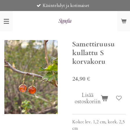
Käsintehdyt ja kotimaiset
Toi
Siirry
pääsisältöön
Samettiruusu
kullattu S
korvakoru
24,90 €
Lisää
ostoskoriin
Koko: lev. 1,2 cm, kork. 2,5
cm