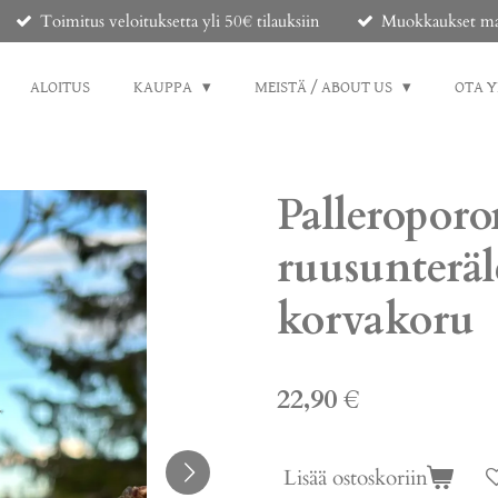
Toimitus veloituksetta yli 50€ tilauksiin
Muokkaukset mahd
ALOITUS
KAUPPA
MEISTÄ / ABOUT US
OTA 
Palleroporo
ruusunteräl
korvakoru
22,90 €
Lisää ostoskoriin