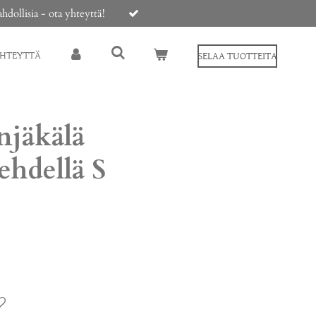
ollisia - ota yhteyttä!
YHTEYTTÄ
SELAA TUOTTEITA
njäkälä
ehdellä S