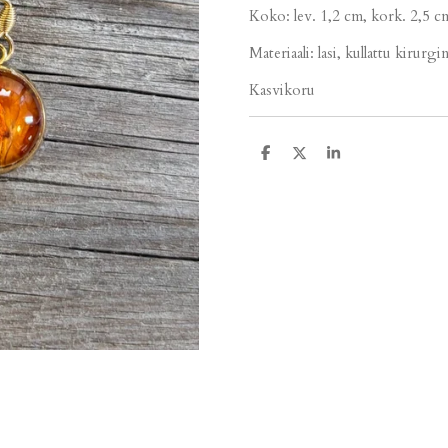
Koko: lev. 1,2 cm, kork. 2,5 c
Materiaali: lasi, kullattu kirurg
Kasvikoru
J
J
J
a
a
a
a
a
a