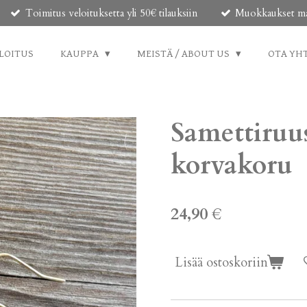
Toimitus veloituksetta yli 50€ tilauksiin
Muokkaukset mahd
LOITUS
KAUPPA
MEISTÄ / ABOUT US
OTA YH
Samettiruus
korvakoru
24,90 €
Lisää ostoskoriin