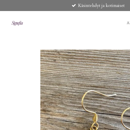
Käsintehdyt ja kotimaiset
Siirry
pääsisältöön
A