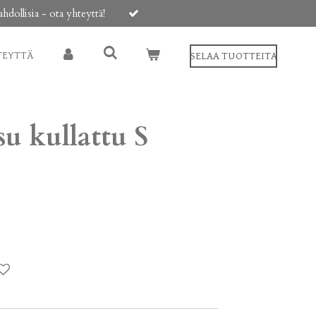
ollisia - ota yhteyttä!
TEYTTÄ
SELAA TUOTTEITA
u kullattu S