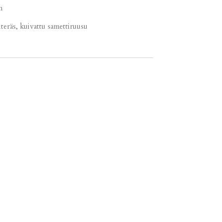
m
interäs, kuivattu samettiruusu