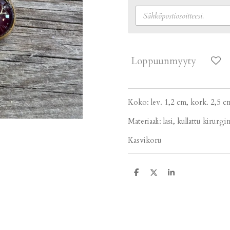
Loppuunmyyty
Koko: lev. 1,2 cm, kork. 2,5 c
Materiaali: lasi, kullattu kirurgi
Kasvikoru
J
J
J
a
a
a
a
a
a