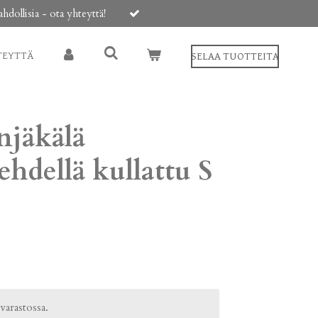
ollisia - ota yhteyttä!
TEYTTÄ
SELAA TUOTTEITA
njäkälä
ehdellä kullattu S
 varastossa.