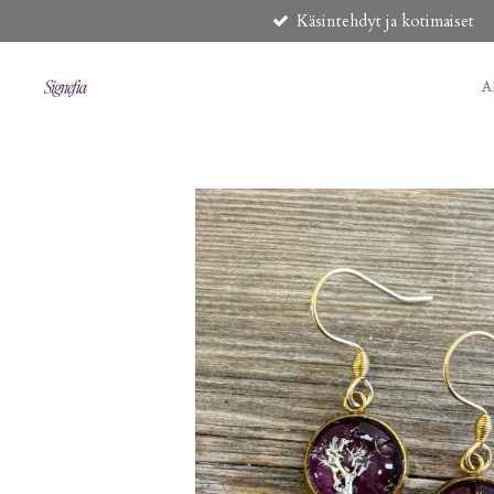
Käsintehdyt ja kotimaiset
Siirry
pääsisältöön
A