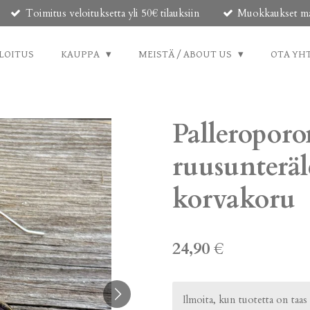
Toimitus veloituksetta yli 50€ tilauksiin
Muokkaukset mahd
LOITUS
KAUPPA
MEISTÄ / ABOUT US
OTA YH
Palleroporo
ruusunteräl
korvakoru
24,90 €
Ilmoita, kun tuotetta on taas