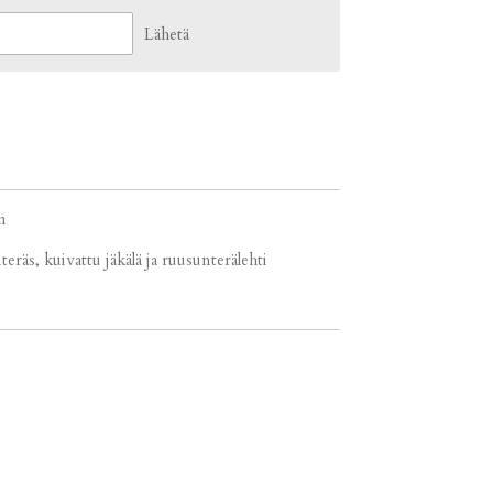
Lähetä
m
nteräs, kuivattu jäkälä ja ruusunterälehti