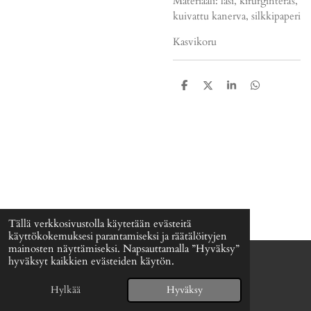
Materiaali: lasi, kirurginteräs,
kuivattu kanerva, silkkipaperi
Kasvikoru
J
J
J
J
a
a
a
a
a
a
a
a
Tällä verkkosivustolla käytetään evästeitä
käyttökokemuksesi parantamiseksi ja räätälöityjen
mainosten näyttämiseksi. Napsauttamalla ”Hyväksy”
hyväksyt kaikkien evästeiden käytön.
© 2024 - 2026 Signefia
Palvelun tarjoaa
Webador
Hylkää
Hyväksy