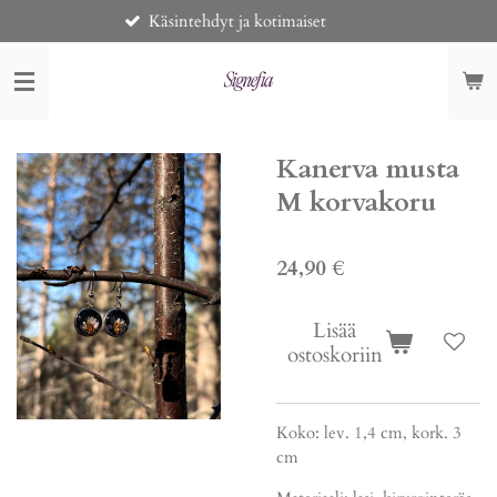
Käsintehdyt ja kotimaiset
Toi
Siirry
pääsisältöön
Kanerva musta
M korvakoru
24,90 €
Lisää
ostoskoriin
Koko: lev. 1,4 cm, kork. 3
cm