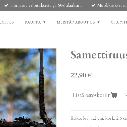
Toimitus veloituksetta yli 50€ tilauksiin
Muokkaukset mahd
LOITUS
KAUPPA
MEISTÄ / ABOUT US
OTA YH
Samettiruu
22,90 €
Lisää ostoskoriin
Koko: lev. 1,2 cm, kork. 2,5 c