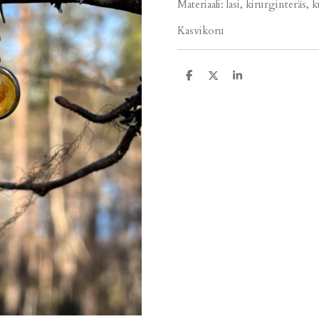
Materiaali: lasi, kirurginteräs,
Kasvikoru
J
J
J
a
a
a
a
a
a