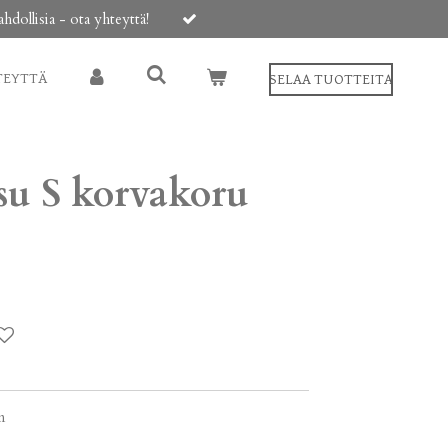
ollisia - ota yhteyttä!
TEYTTÄ
SELAA TUOTTEITA
su S korvakoru
m