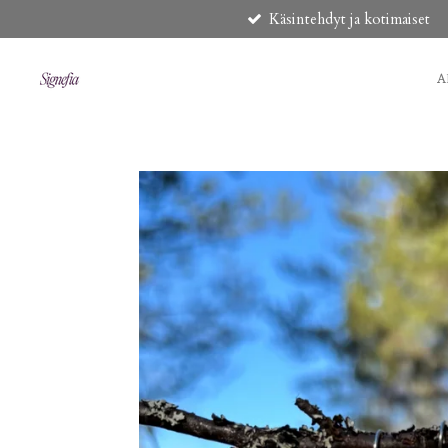
Käsintehdyt ja kotimaiset
Siirry
pääsisältöön
A