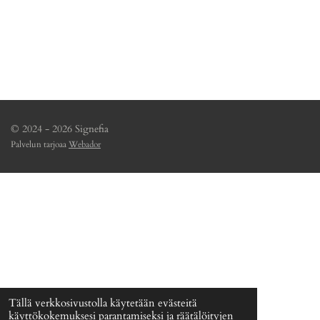
a
a
a
a
a
a
a
a
© 2024 - 2026 Signefia
Palvelun tarjoaa
Webador
Tällä verkkosivustolla käytetään evästeitä
käyttökokemuksesi parantamiseksi ja räätälöityjen