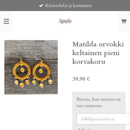
Käsintehdyt ja kotimaiset
Siirry
pääsisältöön
Matilda orvokki
keltainen pieni
korvakoru
39,90 €
Ilmoita, kun tuotetta on
taas varastossa.