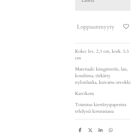
Lähetä
Loppuunmyyty
Koko: lev. 2,3 cm, kork. 5,5
cm
Materiaali: kiruginteräs, lasi,
koruliima, tärkätty
nylonlanka, kuivattu orvokki
Kasvikoru
Toimitus kierrätyspaperista
tehdyssä korurasiassa
J
J
J
J