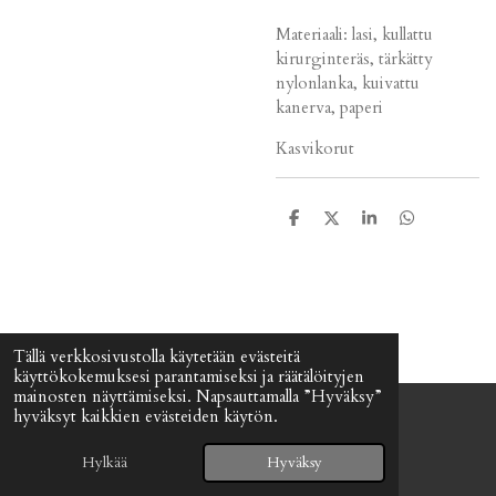
Materiaali: lasi, kullattu
kirurginteräs, tärkätty
nylonlanka, kuivattu
kanerva, paperi
Kasvikorut
J
J
J
J
a
a
a
a
a
a
a
a
Tällä verkkosivustolla käytetään evästeitä
käyttökokemuksesi parantamiseksi ja räätälöityjen
mainosten näyttämiseksi. Napsauttamalla ”Hyväksy”
hyväksyt kaikkien evästeiden käytön.
© 2024 - 2026 Signefia
Palvelun tarjoaa
Webador
Hylkää
Hyväksy