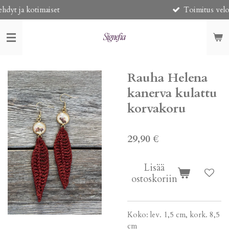
et
Toimitus veloituksetta yli 50€ 
Siirry
pääsisältöön
Rauha Helena
kanerva kulattu
korvakoru
29,90 €
Lisää
ostoskoriin
Koko: lev. 1,5 cm, kork. 8,5
cm