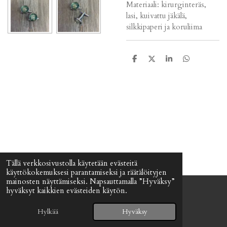
Materiaali: kirurginteräs,
lasi, kuivattu jäkälä,
silkkipaperi ja koruliima
J
J
J
J
a
a
a
a
a
a
a
a
Tällä verkkosivustolla käytetään evästeitä
käyttökokemuksesi parantamiseksi ja räätälöityjen
mainosten näyttämiseksi. Napsauttamalla ”Hyväksy”
hyväksyt kaikkien evästeiden käytön.
© 2024 - 2026 Signefia
Palvelun tarjoaa
Webador
Hylkää
Hyväksy