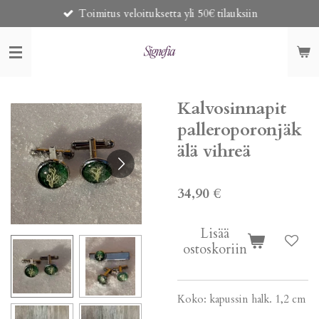
Toimitus veloituksetta yli 50€ tilauksiin
Siirry
pääsisältöön
Kalvosinnapit
palleroporonjäk
älä vihreä
34,90 €
Lisää
ostoskoriin
Koko: kapussin halk. 1,2 cm