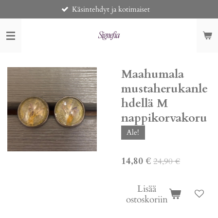
Käsintehdyt ja kotimaiset
Siirry
pääsisältöön
Maahumala
mustaherukanle
hdellä M
nappikorvakoru
Ale!
14,80 €
24,90 €
Lisää
ostoskoriin