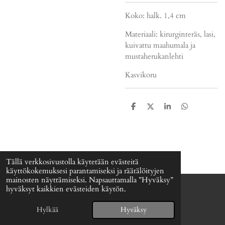
Koko: halk. 1,4 cm
Materiaali: kirurginteräs, lasi,
kuivattu maahumala ja
mustaherukanlehti
Kasvikoru
J
J
J
J
a
a
a
a
a
a
a
a
Tällä verkkosivustolla käytetään evästeitä
käyttökokemuksesi parantamiseksi ja räätälöityjen
mainosten näyttämiseksi. Napsauttamalla ”Hyväksy”
hyväksyt kaikkien evästeiden käytön.
© 2024 - 2026 Signefia
Palvelun tarjoaa
Webador
Hylkää
Hyväksy