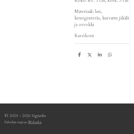
Koko: lev. 5 cm, kork. 3 cm
Materiaali: lasi,
kirurginteräs, kuivattu jäkälä
ja orvokki
Kasvikoru
J
J
J
J
a
a
a
a
a
a
a
a
© 2024 - 2026 Signefia
Palvelun tarjoaa
Webador