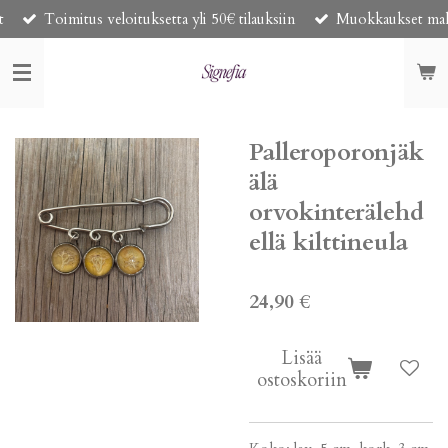
t
Toimitus veloituksetta yli 50€ tilauksiin
Muokkaukset mahdo
Siirry
pääsisältöön
Palleroporonjäk
älä
orvokinterälehd
ellä kilttineula
24,90 €
Lisää
ostoskoriin