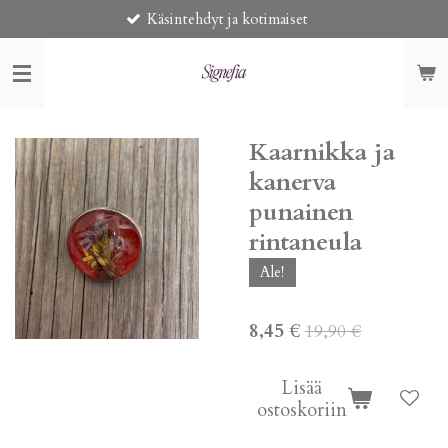
Käsintehdyt ja kotimaiset
Siirry
pääsisältöön
Kaarnikka ja
kanerva
punainen
rintaneula
Ale!
8,45 €
19,90 €
Lisää
ostoskoriin