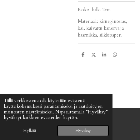
Koko: halk. 2cm
Materiaali: kirurginteräs,
lasi, kuivattu kanerva ja
kaarnikka, silkkipaperi
J
J
J
J
a
a
a
a
a
a
a
a
Tällä verkkosivustolla käytetään evästeitä
käyttökokemuksesi parantamiseksi ja räätälöityjen
mainosten näyttämiseksi. Napsauttamalla ”Hyväksy”
hyväksyt kaikkien evästeiden käytön.
© 2024 - 2026 Signefia
Palvelun tarjoaa
Webador
Hylkää
Hyväksy