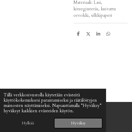
Materiaali: Lasi,
kirurginteräs, kuivattu
orvokki, silkkipaperi
J
J
J
J
a
a
a
a
a
a
a
a
Tällä verkkosivustolla käytetään evästeitä
käyttökokemuksesi parantamiseksi ja räätälöityjen
mainosten näyttämiseksi. Napsauttamalla ”Hyväksy”
hyväksyt kaikkien evästeiden käytön.
© 2024 - 2026 Signefia
Palvelun tarjoaa
Webador
Hylkää
Hyväksy