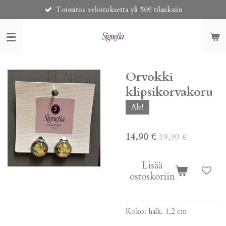
Toimitus veloituksetta yli 50€ tilauksiin
Siirry
pääsisältöön
Orvokki
klipsikorvakoru
Ale!
14,90 €
19,90 €
Lisää
ostoskoriin
Koko: halk. 1,2 cm