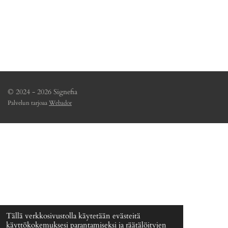
a
a
a
a
© 2024 - 2026 Signefia
Palvelun tarjoaa
Webador
Tällä verkkosivustolla käytetään evästeitä
käyttökokemuksesi parantamiseksi ja räätälöityjen