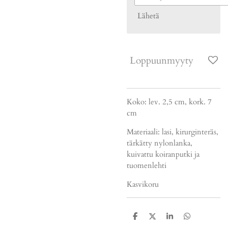
Lähetä
Loppuunmyyty
Koko: lev. 2,5 cm, kork. 7
cm
Materiaali: lasi, kirurginteräs,
tärkätty nylonlanka,
kuivattu koiranputki ja
tuomenlehti
Kasvikoru
J
J
J
J
a
a
a
a