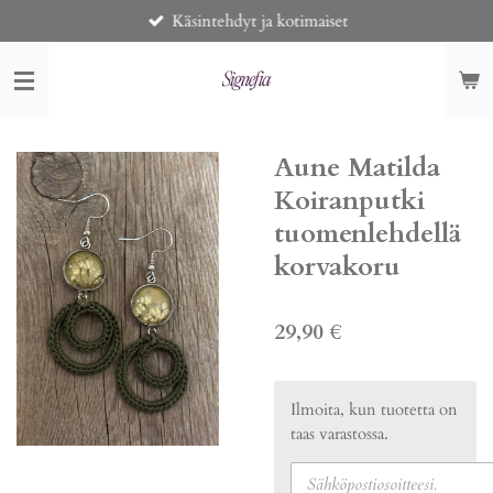
Käsintehdyt ja kotimaiset
Siirry
pääsisältöön
Aune Matilda
Koiranputki
tuomenlehdellä
korvakoru
29,90 €
Ilmoita, kun tuotetta on
taas varastossa.