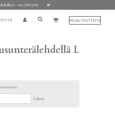
ollisia - ota yhteyttä!
TEYTTÄ
SELAA TUOTTEITA
usunterälehdellä L
 varastossa.
Lähetä