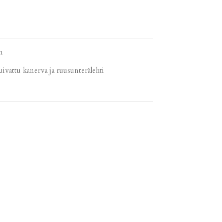
m
kuivattu kanerva ja ruusunterälehti