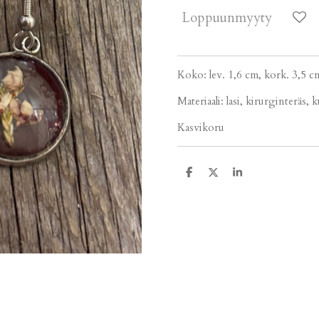
Loppuunmyyty
Koko: lev. 1,6 cm, kork. 3,5 c
Materiaali: lasi, kirurginteräs, 
Kasvikoru
J
J
J
a
a
a
a
a
a