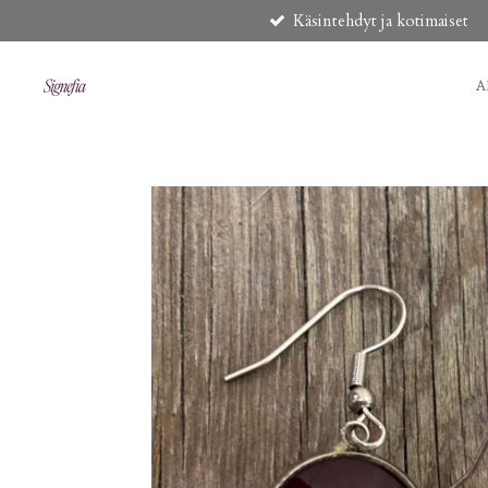
Käsintehdyt ja kotimaiset
Siirry
pääsisältöön
A