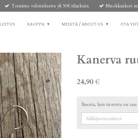
Toimitus veloituksetta yli 50€ tilauksiin
Muokkaukset mahd
LOITUS
KAUPPA
MEISTÄ / ABOUT US
OTA YH
Kanerva ru
24,90 €
Ilmoita, kun tuotetta on taas