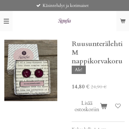
Käsintehdyt ja kotimaiset
Siirry
pääsisältöön
Ruusunterälehti
M
nappikorvakoru
Ale!
14,80 €
24,90 €
Lisää
ostoskoriin