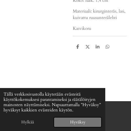
Koko: halk. 1,4 cm
Materiaali: kirurginteräs, lasi,
kuivattu ruusunterälehti
Kasvikoru
J
J
J
J
a
a
a
a
a
a
a
a
Tällä verkkosivustolla käytetään evästeitä
käyttökokemuksesi parantamiseksi ja räätälöityjen
mainosten näyttämiseksi. Napsauttamalla ”Hyväksy”
hyväksyt kaikkien evästeiden käytön.
© 2024 - 2026 Signefia
Palvelun tarjoaa
Webador
Hylkää
Hyväksy