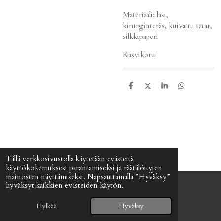
Materiaali: lasi,
kirurginteräs, kuivattu tatar,
silkkipaperi
Kasvikoru
J
J
J
J
a
a
a
a
a
a
a
a
Tällä verkkosivustolla käytetään evästeitä
käyttökokemuksesi parantamiseksi ja räätälöityjen
mainosten näyttämiseksi. Napsauttamalla ”Hyväksy”
hyväksyt kaikkien evästeiden käytön.
© 2024 - 2026 Signefia
Palvelun tarjoaa
Webador
Hylkää
Hyväksy