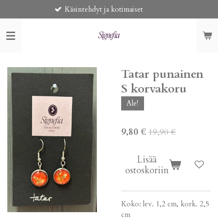
äsintehdyt ja kotimaiset
Toimitus 
Siirry
pääsisältöön
Tatar punainen
S korvakoru
Ale!
9,80 €
19,90 €
Lisää
ostoskoriin
Koko: lev. 1,2 cm, kork. 2,5
cm