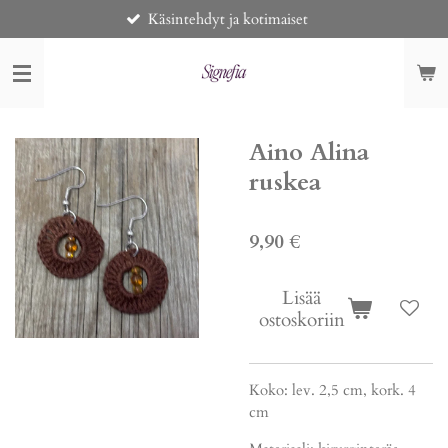
Käsintehdyt ja kotimaiset
Siirry
pääsisältöön
Aino Alina
ruskea
9,90 €
Lisää
ostoskoriin
Koko: lev. 2,5 cm, kork. 4
cm