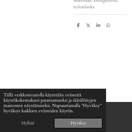
Materiaali: kirurginteräs,
nylonlanka
J
J
J
J
a
a
a
a
a
a
a
a
Tällä verkkosivustolla käytetään evästeitä
käyttökokemuksesi parantamiseksi ja räätälöityjen
mainosten näyttämiseksi. Napsauttamalla ”Hyväksy”
hyväksyt kaikkien evästeiden käytön.
© 2024 - 2026 Signefia
Palvelun tarjoaa
Webador
Hylkää
Hyväksy