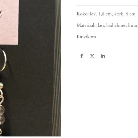
Koko: lev. 1,8 cm, kork. 6 cm
Materiaali: lasi, lasihelmet, ki
Kasvikoru
J
J
J
a
a
a
a
a
a