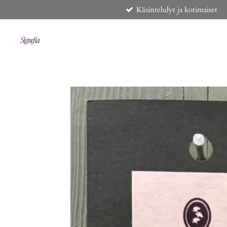
Käsintehdyt ja kotimaiset
Siirry
pääsisältöön