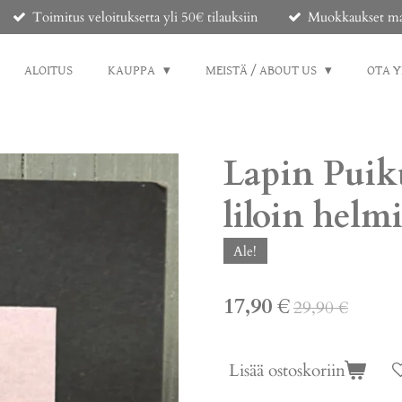
Toimitus veloituksetta yli 50€ tilauksiin
Muokkaukset mahd
ALOITUS
KAUPPA
MEISTÄ / ABOUT US
OTA 
Lapin Puiku
liloin helm
Ale!
17,90 €
29,90 €
Lisää ostoskoriin