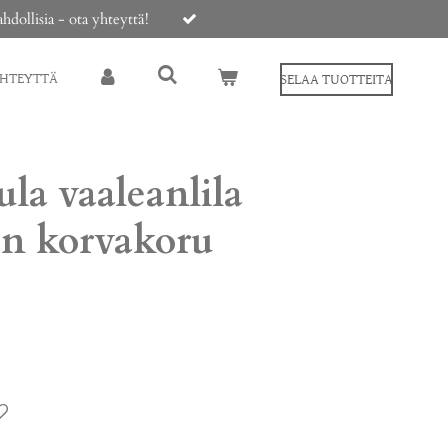
ollisia - ota yhteyttä!
YHTEYTTÄ
SELAA TUOTTEITA
la vaaleanlila
in korvakoru