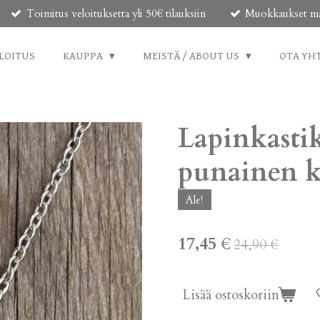
Toimitus veloituksetta yli 50€ tilauksiin
Muokkaukset mahd
LOITUS
KAUPPA
MEISTÄ / ABOUT US
OTA YH
Lapinkastik
punainen k
Ale!
17,45 €
24,90 €
Lisää ostoskoriin