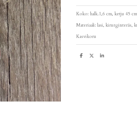
Koko: halk.1,6 cm, ketju 45 c
Materiaali: lasi, kirurginteräs, 
Kasvikoru
J
J
J
a
a
a
a
a
a