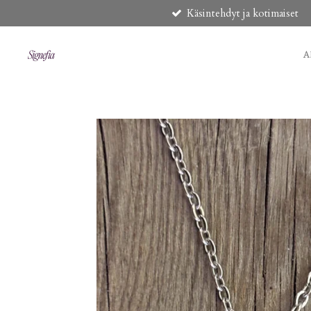
Käsintehdyt ja kotimaiset
Siirry
pääsisältöön
A