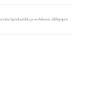
m
kuivattu lapinkastikka ja suolaheinä, silkkipaperi