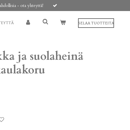
ollisia - ota yhteyttä!
TEYTTÄ
SELAA TUOTTEITA
ka ja suolaheinä
aulakoru