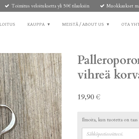
Toimitus veloituksetta yli 50€ tilauksiin
Muokkaukset mahd
LOITUS
KAUPPA
MEISTÄ / ABOUT US
OTA YH
Palleropor
vihreä kor
19,90 €
Ilmoita, kun tuotetta on taas