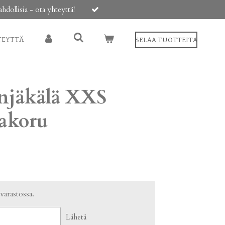
ollisia - ota yhteyttä!
TEYTTÄ
SELAA TUOTTEITA
onjäkälä XXS
vakoru
 varastossa.
Lähetä