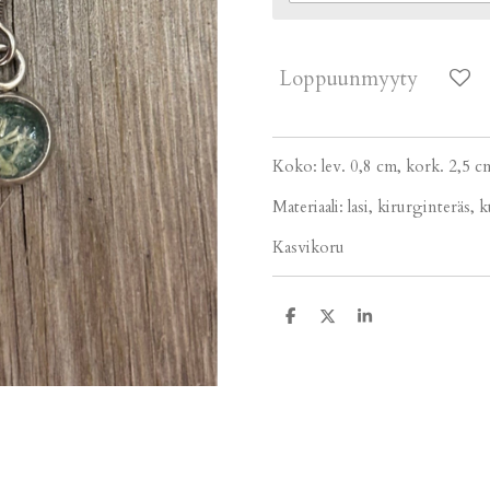
Loppuunmyyty
Koko: lev. 0,8 cm, kork. 2,5 c
Materiaali: lasi, kirurginteräs, 
Kasvikoru
J
J
J
a
a
a
a
a
a