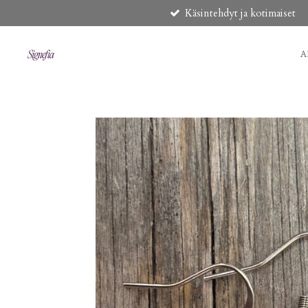
Käsintehdyt ja kotimaiset
Siirry
pääsisältöön
A