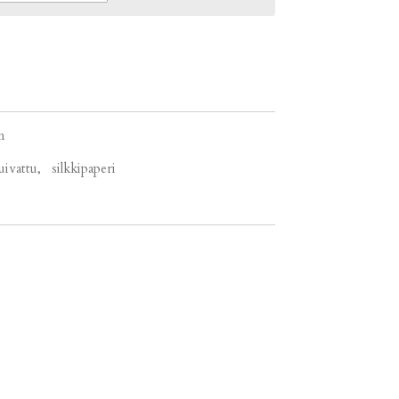
m
kuivattu, silkkipaperi