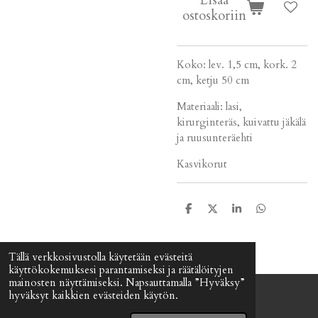
ostoskoriin
Koko: lev. 1,5 cm, kork. 2
cm, ketju 50 cm
Materiaali: lasi,
kirurginteräs, kuivattu jäkälä
ja ruusunteräehti
Kasvikorut
J
J
J
J
a
a
a
a
a
a
a
a
Tällä verkkosivustolla käytetään evästeitä
käyttökokemuksesi parantamiseksi ja räätälöityjen
mainosten näyttämiseksi. Napsauttamalla ”Hyväksy”
hyväksyt kaikkien evästeiden käytön.
© 2024 - 2026 Signefia