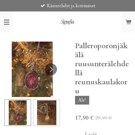
Käsintehdyt ja kotimaiset
Siirry
pääsisältöön
Palleroporonjäk
älä
ruusunterälehde
llä
reunuskaulakor
u
Ale!
17,90 €
29,90 €
Lisää