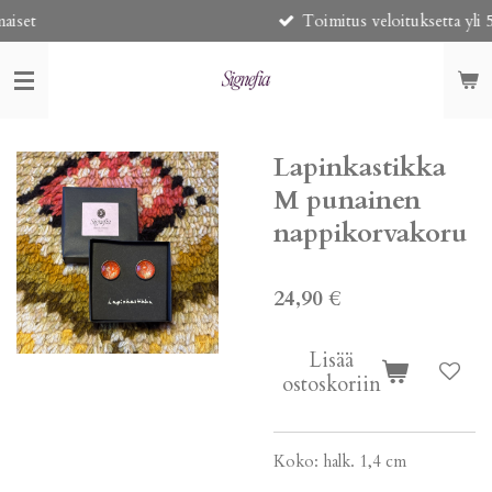
Toimitus veloituksetta yli 50€ tilauksii
Siirry
pääsisältöön
Lapinkastikka
M punainen
nappikorvakoru
24,90 €
Lisää
ostoskoriin
Koko: halk. 1,4 cm