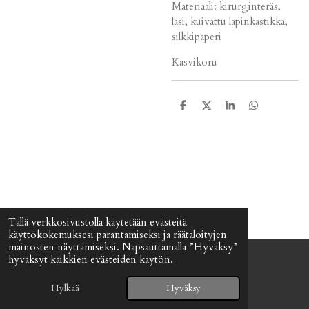
Materiaali: kirurginteräs,
lasi, kuivattu lapinkastikka,
silkkipaperi
Kasvikoru
J
J
J
J
a
a
a
a
a
a
a
a
Tällä verkkosivustolla käytetään evästeitä
käyttökokemuksesi parantamiseksi ja räätälöityjen
mainosten näyttämiseksi. Napsauttamalla ”Hyväksy”
hyväksyt kaikkien evästeiden käytön.
© 2024 - 2026 Signefia
Palvelun tarjoaa
Webador
Hylkää
Hyväksy