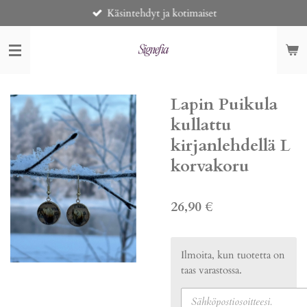
Käsintehdyt ja kotimaiset
Siirry
pääsisältöön
Lapin Puikula
kullattu
kirjanlehdellä L
korvakoru
26,90 €
Ilmoita, kun tuotetta on
taas varastossa.