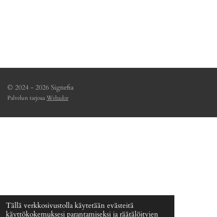
© 2024 - 2026 Signefia
Palvelun tarjoaa
Webador
Tällä verkkosivustolla käytetään evästeitä
käyttökokemuksesi parantamiseksi ja räätälöityjen