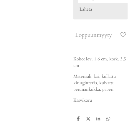
Lähetä
Loppuunmyyty
Koko: lev. 1,6 cm, kork. 3,5
cm
Materiaali: lasi, kullattu
kirurginteräs, kuivattu
perunankukka, paperi
Kasvikoru
J
J
J
J
a
a
a
a
a
a
a
a