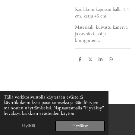
Kaulakoru kapussin halk. 1,4
cm, ketju 45 cm.
Materiaali: kuivattu kanerva
ja orvokki, lasi ja
kirurginteräs.
J
J
J
J
a
a
a
a
a
a
a
a
Tällä verkkosivustolla käytetään evästeitä
käyttökokemuksesi parantamiseksi ja räätälöityjen
mainosten näyttämiseksi. Napsauttamalla ”Hyväksy”
hyväksyt kaikkien evästeiden käytön.
© 2024 - 2026 Signefia
Palvelun tarjoaa
Webador
Hylkää
Hyväksy