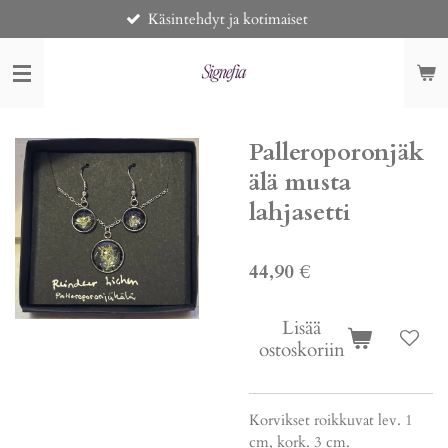
Käsintehdyt ja kotimaiset
Siirry
pääsisältöön
Palleroporonjäk
älä musta
lahjasetti
44,90 €
Lisää
ostoskoriin
Korvikset roikkuvat lev. 1
cm, kork. 3 cm.