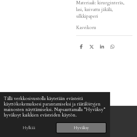
Materiaali: kirurginteräs,
lasi, kuivattu jäkälä,
silkkipaperi
Kasvikoru
J
J
J
J
a
a
a
a
a
a
a
a
Tällä verkkosivustolla käytetään evästeitä
käyttökokemuksesi parantamiseksi ja räätälöityjen
mainosten näyttämiseksi. Napsauttamalla ”Hyväksy”
hyväksyt kaikkien evästeiden käytön.
© 2024 - 2026 Signefia
Palvelun tarjoaa
Webador
Hylkää
Hyväksy