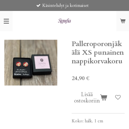
Käsintehdyt ja kotimaiset
Toi
Siirry
pääsisältöön
Palleroporonjäk
älä XS punainen
nappikorvakoru
24,90 €
Lisää
ostoskoriin
Koko: halk. 1 cm