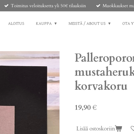
Toimitus veloituksetta yli 50€ tilauksiin
Muokkaukset mahd
ALOITUS
KAUPPA
MEISTÄ / ABOUT US
OTA 
Palleroporo
mustaheruk
korvakoru
19,90 €
Lisää ostoskoriin