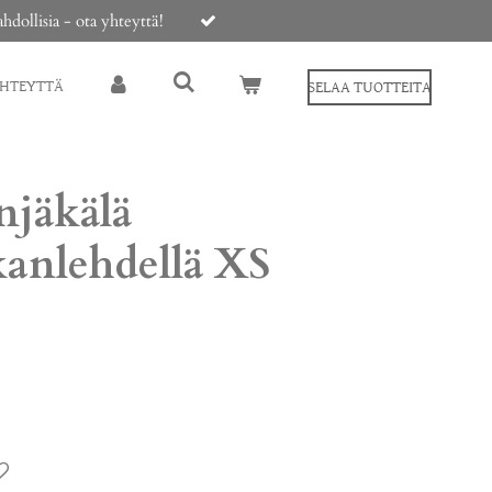
ollisia - ota yhteyttä!
YHTEYTTÄ
SELAA TUOTTEITA
njäkälä
anlehdellä XS