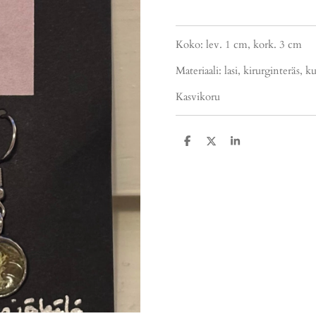
Koko: lev. 1 cm, kork. 3 cm
Materiaali: lasi, kirurginteräs, 
Kasvikoru
J
J
J
a
a
a
a
a
a