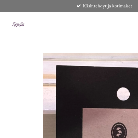
Käsintehdyt ja kotimaiset
Siirry
pääsisältöön