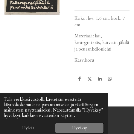
Koko: lev. 1,6 cm, kork. 7
cm
Materiaali: lasi,
kirurginteräs, kuivattu jäkälä
ja peurankellonlehti
Kasvikoru
J
J
J
J
a
a
a
a
a
a
a
a
Tällä verkkosivustolla käytetään evästeitä
käyttökokemuksesi parantamiseksi ja räätälöityjen
mainosten näyttämiseksi. Napsauttamalla ”Hyväksy”
hyväksyt kaikkien evästeiden käytön.
© 2024 - 2026 Signefia
Palvelun tarjoaa
Webador
Hylkää
Hyväksy