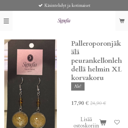
Käsintehdyt ja kotimaiset
Siirry
pääsisältöön
Palleroporonjäk
älä
peurankellonleh
dellä helmin XL
korvakoru
Ale!
17,90 €
24,90 €
Lisää
ostoskoriin