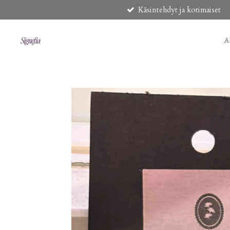
Käsintehdyt ja kotimaiset
Siirry
pääsisältöön
A