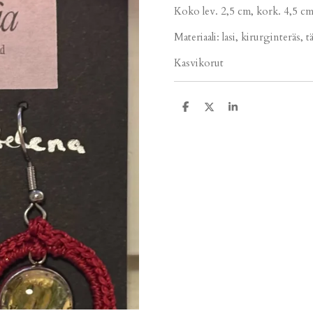
Koko lev. 2,5 cm, kork. 4,5 c
Materiaali: lasi, kirurginteräs, 
Kasvikorut
J
J
J
a
a
a
a
a
a