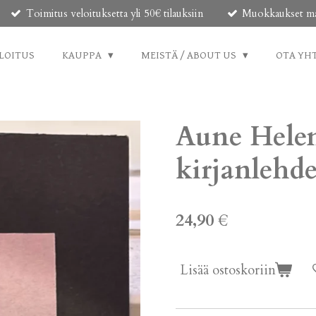
Toimitus veloituksetta yli 50€ tilauksiin
Muokkaukset mahd
LOITUS
KAUPPA
MEISTÄ / ABOUT US
OTA YH
Aune Helen
kirjanlehd
24,90 €
Lisää ostoskoriin