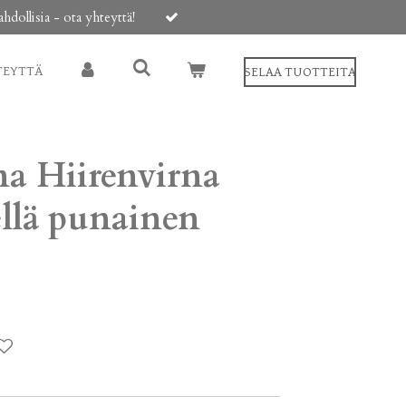
ollisia - ota yhteyttä!
TEYTTÄ
SELAA TUOTTEITA
a Hiirenvirna
ellä punainen