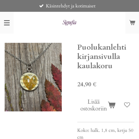
Käsintehdyt ja kotimaiset
Siirry
pääsisältöön
Puolukanlehti
kirjansivulla
kaulakoru
24,90 €
Lisää
ostoskoriin
Koko: halk. 1,8 cm, ketju 50
cm