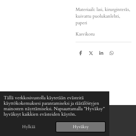
Materiaali: lasi, kirurginteräs,
kuivattu puolukanlehti,
paperi
Kasvikoru
J
J
J
J
a
a
a
a
a
a
a
a
Tällä verkkosivustolla käytetään evästeitä
käyttökokemuksesi parantamiseksi ja räätälöityjen
mainosten näyttämiseksi. Napsauttamalla ”Hyväksy”
hyväksyt kaikkien evästeiden käytön.
© 2024 - 2026 Signefia
Palvelun tarjoaa
Webador
Hylkää
Hyväksy