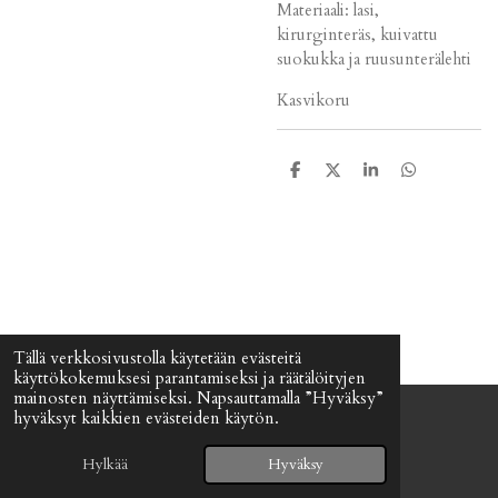
Materiaali: lasi,
kirurginteräs, kuivattu
suokukka ja ruusunterälehti
Kasvikoru
J
J
J
J
a
a
a
a
a
a
a
a
Tällä verkkosivustolla käytetään evästeitä
käyttökokemuksesi parantamiseksi ja räätälöityjen
mainosten näyttämiseksi. Napsauttamalla ”Hyväksy”
hyväksyt kaikkien evästeiden käytön.
© 2024 - 2026 Signefia
Palvelun tarjoaa
Webador
Hylkää
Hyväksy