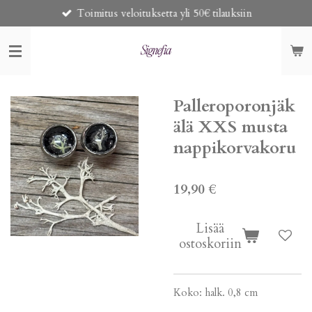
Toimitus veloituksetta yli 50€ tilauksiin
Siirry
pääsisältöön
Palleroporonjäk
älä XXS musta
nappikorvakoru
19,90 €
Lisää
ostoskoriin
Koko: halk. 0,8 cm