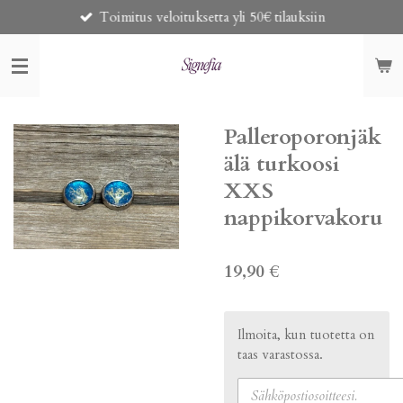
Toimitus veloituksetta yli 50€ tilauksiin
Siirry
pääsisältöön
Palleroporonjäk
älä turkoosi
XXS
nappikorvakoru
19,90 €
Ilmoita, kun tuotetta on
taas varastossa.