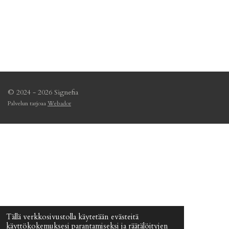
© 2024 - 2026 Signefia
Palvelun tarjoaa
Webador
Tällä verkkosivustolla käytetään evästeitä
käyttökokemuksesi parantamiseksi ja räätälöityjen