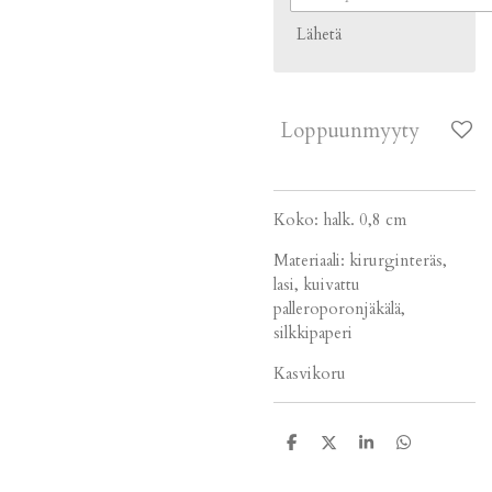
Lähetä
Loppuunmyyty
Koko: halk. 0,8 cm
Materiaali: kirurginteräs,
lasi, kuivattu
palleroporonjäkälä,
silkkipaperi
Kasvikoru
J
J
J
J
a
a
a
a
a
a
a
a