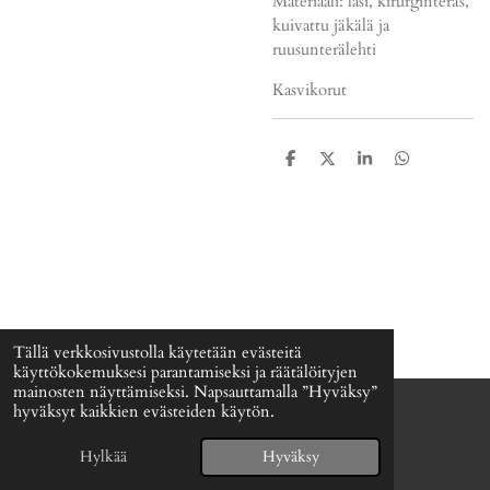
Materiaali: lasi, kirurginteräs,
kuivattu jäkälä ja
ruusunterälehti
Kasvikorut
J
J
J
J
a
a
a
a
a
a
a
a
Tällä verkkosivustolla käytetään evästeitä
käyttökokemuksesi parantamiseksi ja räätälöityjen
mainosten näyttämiseksi. Napsauttamalla ”Hyväksy”
hyväksyt kaikkien evästeiden käytön.
© 2024 - 2026 Signefia
Palvelun tarjoaa
Webador
Hylkää
Hyväksy