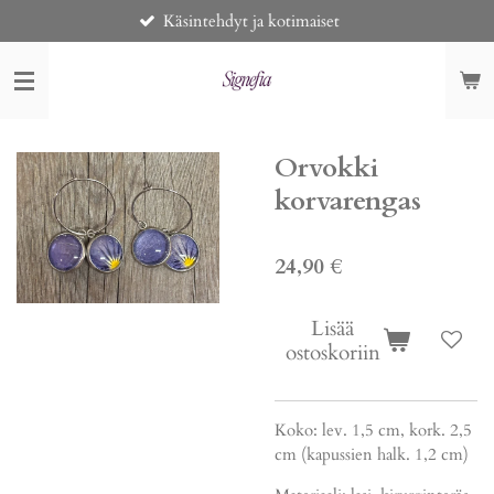
Käsintehdyt ja kotimaiset
Siirry
pääsisältöön
Orvokki
korvarengas
24,90 €
Lisää
ostoskoriin
Koko: lev. 1,5 cm, kork. 2,5
cm (kapussien halk. 1,2 cm)