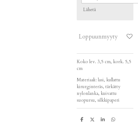
Lähetä
Loppuunmyyty
Koko lev. 3,5 cm, kork. 5,5
cm
Materiaali: lasi, kullattu
kirurginteräs, tärkätty
nylonlanka, kuivattu
suopursu, silkkipaperi
J
J
J
J
a
a
a
a
a
a
a
a