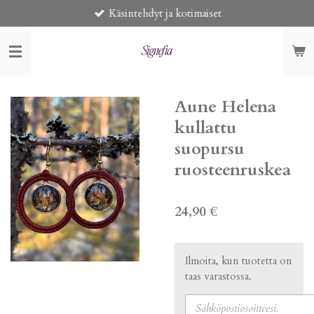
Käsintehdyt ja kotimaiset
Siirry
pääsisältöön
Aune Helena
kullattu
suopursu
ruosteenruskea
24,90 €
Ilmoita, kun tuotetta on
taas varastossa.