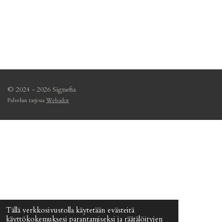
© 2024 - 2026 Signefia
Palvelun tarjoaa
Webador
Tällä verkkosivustolla käytetään evästeitä
käyttökokemuksesi parantamiseksi ja räätälöityjen