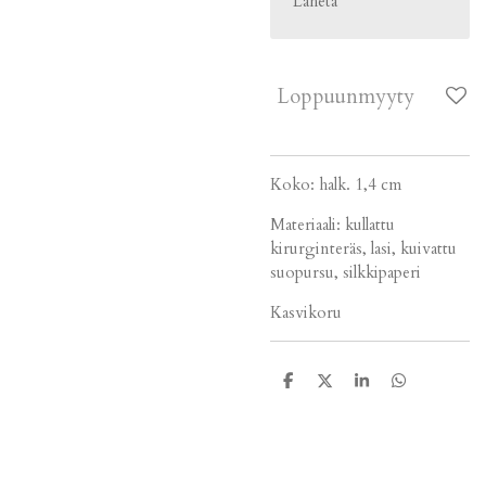
Lähetä
Loppuunmyyty
Koko: halk. 1,4 cm
Materiaali: kullattu
kirurginteräs, lasi, kuivattu
suopursu, silkkipaperi
Kasvikoru
J
J
J
J
a
a
a
a
a
a
a
a