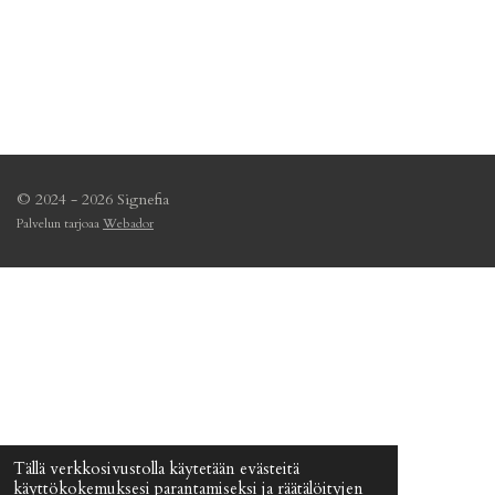
© 2024 - 2026 Signefia
Palvelun tarjoaa
Webador
Tällä verkkosivustolla käytetään evästeitä
käyttökokemuksesi parantamiseksi ja räätälöityjen