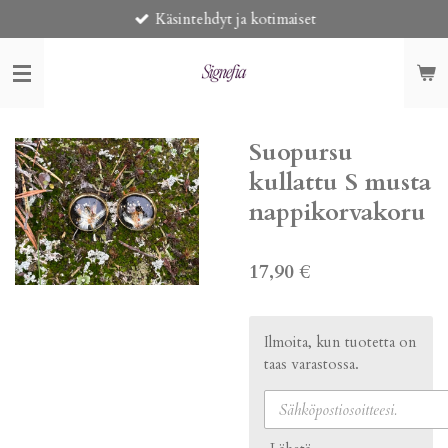
Käsintehdyt ja kotimaiset
Siirry
pääsisältöön
Suopursu
kullattu S musta
nappikorvakoru
17,90 €
Ilmoita, kun tuotetta on
taas varastossa.