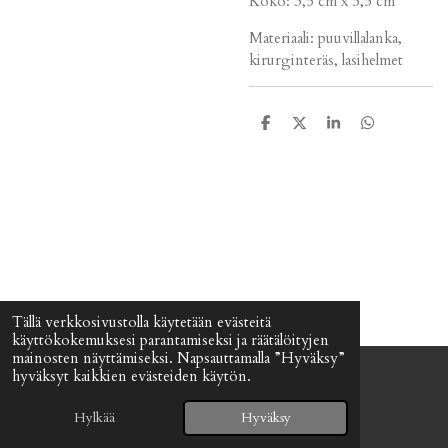
Koko: 3,5 cm x 5,5 cm
Materiaali: puuvillalanka,
kirurginteräs, lasihelmet
J
J
J
J
a
a
a
a
a
a
a
a
Tällä verkkosivustolla käytetään evästeitä
käyttökokemuksesi parantamiseksi ja räätälöityjen
mainosten näyttämiseksi. Napsauttamalla ”Hyväksy”
hyväksyt kaikkien evästeiden käytön.
© 2024 - 2026 Signefia
Palvelun tarjoaa
Webador
Hylkää
Hyväksy