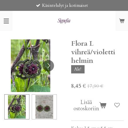
Käsintehdyt ja kotimaiset
Siirry
pääsisältöön
Flora L
vihreä/violetti
helmin
Ale!
8,45 €
17,90 €
Lisää
ostoskoriin